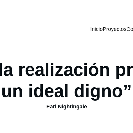
Inicio
Proyectos
Co
 la realización p
un ideal digno”
 Earl Nightingale 